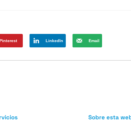
Pinterest
LinkedIn
Email
rvicios
Sobre esta we