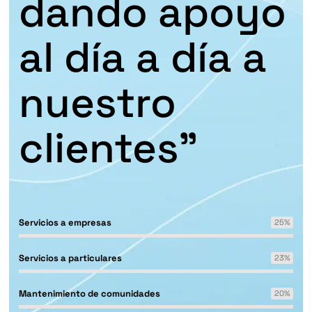
dando apoyo
al día a día a
nuestro
clientes"
Servicios a empresas
25
%
Servicios a particulares
23
%
Mantenimiento de comunidades
20
%